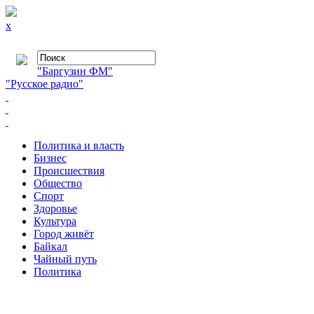
x
"Баргузин ФМ"
"Русское радио"
Политика и власть
Бизнес
Происшествия
Общество
Cпорт
Здоровье
Культура
Город живёт
Байкал
Чайный путь
Политика