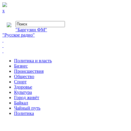
x
"Баргузин ФМ"
"Русское радио"
Политика и власть
Бизнес
Происшествия
Общество
Cпорт
Здоровье
Культура
Город живёт
Байкал
Чайный путь
Политика