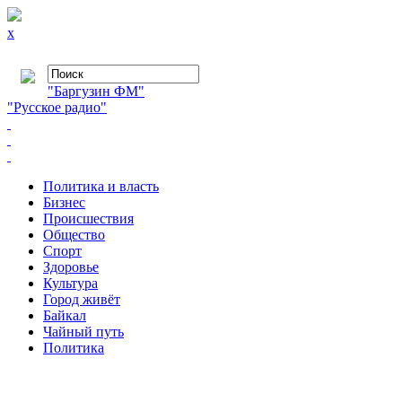
x
"Баргузин ФМ"
"Русское радио"
Политика и власть
Бизнес
Происшествия
Общество
Cпорт
Здоровье
Культура
Город живёт
Байкал
Чайный путь
Политика