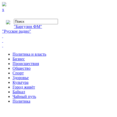
x
"Баргузин ФМ"
"Русское радио"
Политика и власть
Бизнес
Происшествия
Общество
Cпорт
Здоровье
Культура
Город живёт
Байкал
Чайный путь
Политика