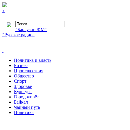
x
"Баргузин ФМ"
"Русское радио"
Политика и власть
Бизнес
Происшествия
Общество
Cпорт
Здоровье
Культура
Город живёт
Байкал
Чайный путь
Политика