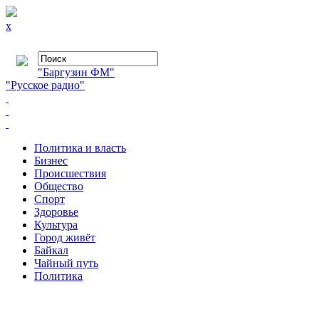
x
"Баргузин ФМ"
"Русское радио"
Политика и власть
Бизнес
Происшествия
Общество
Cпорт
Здоровье
Культура
Город живёт
Байкал
Чайный путь
Политика