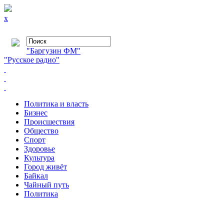
x
"Баргузин ФМ"
"Русское радио"
Политика и власть
Бизнес
Происшествия
Общество
Cпорт
Здоровье
Культура
Город живёт
Байкал
Чайный путь
Политика