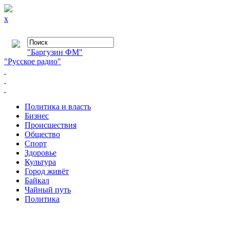
x
"Баргузин ФМ"
"Русское радио"
Политика и власть
Бизнес
Происшествия
Общество
Cпорт
Здоровье
Культура
Город живёт
Байкал
Чайный путь
Политика