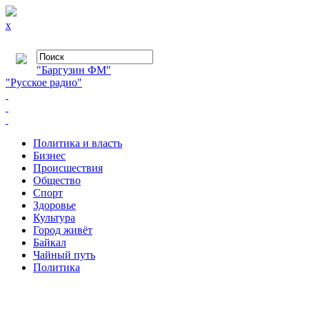
x
"Баргузин ФМ"
"Русское радио"
Политика и власть
Бизнес
Происшествия
Общество
Cпорт
Здоровье
Культура
Город живёт
Байкал
Чайный путь
Политика