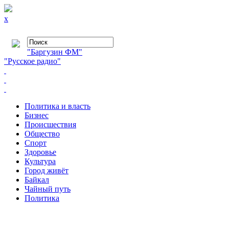
x
"Баргузин ФМ"
"Русское радио"
Политика и власть
Бизнес
Происшествия
Общество
Cпорт
Здоровье
Культура
Город живёт
Байкал
Чайный путь
Политика