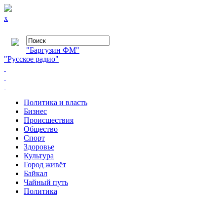
x
"Баргузин ФМ"
"Русское радио"
Политика и власть
Бизнес
Происшествия
Общество
Cпорт
Здоровье
Культура
Город живёт
Байкал
Чайный путь
Политика