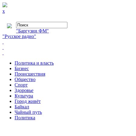
x
"Баргузин ФМ"
"Русское радио"
Политика и власть
Бизнес
Происшествия
Общество
Cпорт
Здоровье
Культура
Город живёт
Байкал
Чайный путь
Политика