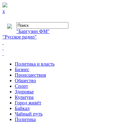
x
"Баргузин ФМ"
"Русское радио"
Политика и власть
Бизнес
Происшествия
Общество
Cпорт
Здоровье
Культура
Город живёт
Байкал
Чайный путь
Политика