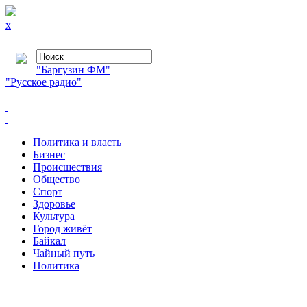
x
"Баргузин ФМ"
"Русское радио"
Политика и власть
Бизнес
Происшествия
Общество
Cпорт
Здоровье
Культура
Город живёт
Байкал
Чайный путь
Политика