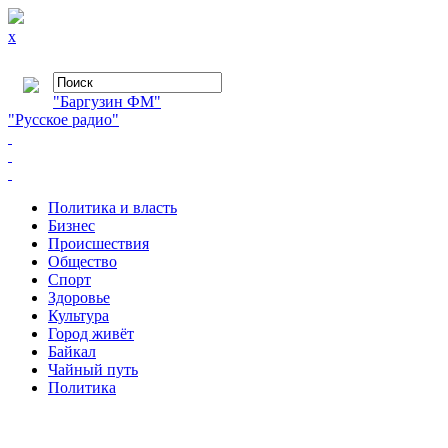
x
"Баргузин ФМ"
"Русское радио"
Политика и власть
Бизнес
Происшествия
Общество
Cпорт
Здоровье
Культура
Город живёт
Байкал
Чайный путь
Политика