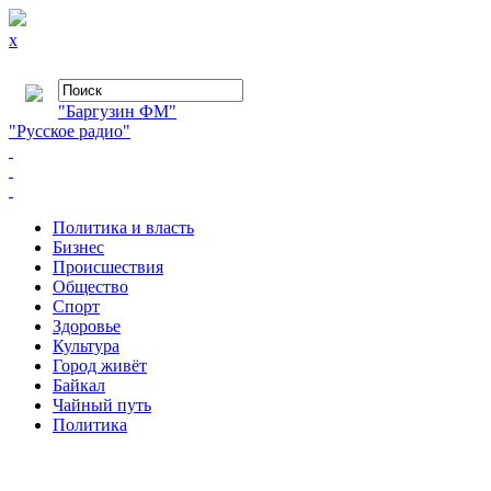
x
"Баргузин ФМ"
"Русское радио"
Политика и власть
Бизнес
Происшествия
Общество
Cпорт
Здоровье
Культура
Город живёт
Байкал
Чайный путь
Политика