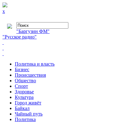
x
"Баргузин ФМ"
"Русское радио"
Политика и власть
Бизнес
Происшествия
Общество
Cпорт
Здоровье
Культура
Город живёт
Байкал
Чайный путь
Политика