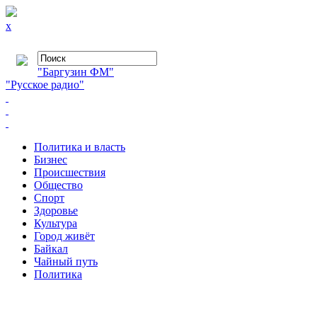
x
"Баргузин ФМ"
"Русское радио"
Политика и власть
Бизнес
Происшествия
Общество
Cпорт
Здоровье
Культура
Город живёт
Байкал
Чайный путь
Политика