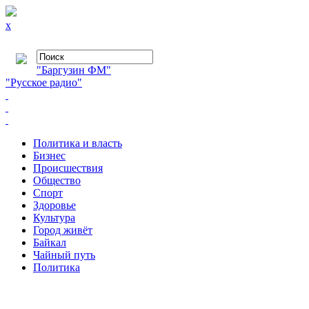
x
"Баргузин ФМ"
"Русское радио"
Политика и власть
Бизнес
Происшествия
Общество
Cпорт
Здоровье
Культура
Город живёт
Байкал
Чайный путь
Политика