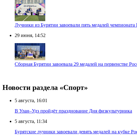
Лучники из Бурятии завоевали пять медалей чемпионата
29 июня, 14:52
Сборная Бурятии завоевала 29 медалей на первенстве Рос
Новости раздела «Cпорт»
5 августа, 16:01
В Улан–Удэ пройдёт празднование Дня физкультурника
5 августа, 11:34
Бурятские лучники завоевали девять медалей на кубке Ро