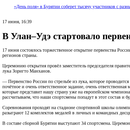
«День поля» в Бурятии соберет тысячу участников с раз
17 июня, 16:39
В Улан–Удэ стартовало первен
17 июня состоялось торжественное открытие первенства России
регионов страны.
Церемонию открытия провёл заместитель председателя правите
лука Зоригто Манханов.
— Первенство России по стрельбе из лука, которое проводится п
почётное и очень ответственное задание, очень ответственная 
которые представит нашу страну уже на европейском чемпионате
рассчитываем, что наши спортсмены попадут в этот состав и б
Соревнования проходят на стадионе спортивной школы олимпи
разыграют 12 комплектов медалей в личных и командных дисц
В составе сборной Бурятии выступают 34 спортсмена. Церемони