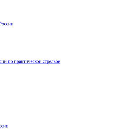
 России
сии по практической стрельбе
ссии