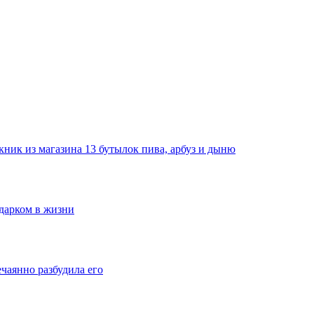
ник из магазина 13 бутылок пива, арбуз и дыню
одарком в жизни
ечаянно разбудила его