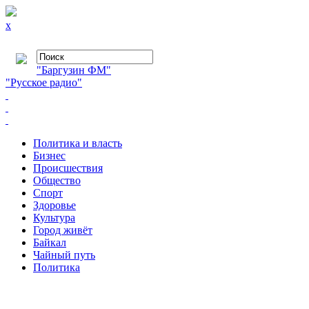
x
"Баргузин ФМ"
"Русское радио"
Политика и власть
Бизнес
Происшествия
Общество
Cпорт
Здоровье
Культура
Город живёт
Байкал
Чайный путь
Политика