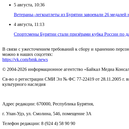
5 августа, 10:36
Ветераны–легкоатлеты из Бурятии завоевали 26 медалей
4 августа, 11:13
Спортсмены Бурятии стали призёрами кубка России по д
В связи с ужесточением требований к сбору и хранению перс
можно в наших соцсетях:
https://vk.com/bmk.news
© 2004-2026 информационное агентство «Байкал Медиа Конса
Св-во о регистрации СМИ Эл № ФС 77-22419 от 28.11.2005 г. 
культурного наследия
Адрес редакции: 670000, Республика Бурятия,
г. Улан-Удэ, ул. Смолина, 54б, помещение 3А
Телефон редакции: ‎‎8 (924 4) 58 90 90