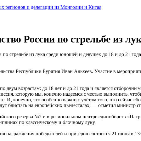
ных регионов и делегации из Монголии и Китая
ство России по стрельбе из лу
 по стрельбе из лука среди юношей и девушек до 18 и до 21 год
льства Республики Бурятия Иван Альхеев. Участие в мероприят
о двум возрастам: до 18 лет и до 21 года и является отборочным
миссия, которую мы, конечно надеемся с честью выполнить, чтоб
. И, конечно, это особенно важно с учётом того, что сейчас сб
удут блистать на европейских пьедесталах, — отметил министр 
йского резерва №2 и в региональном центре единоборств «Патри
иплинах по классическому и блочному луку.
я награждения победителей и призёров состоится 21 июня в 13:3