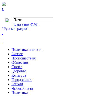
x
"Баргузин ФМ"
"Русское радио"
Политика и власть
Бизнес
Происшествия
Общество
Cпорт
Здоровье
Культура
Город живёт
Байкал
Чайный путь
Политика