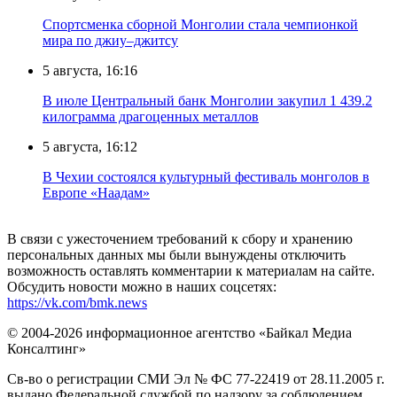
Спортсменка сборной Монголии стала чемпионкой
мира по джиу–джитсу
5 августа, 16:16
В июле Центральный банк Монголии закупил 1 439.2
килограмма драгоценных металлов
5 августа, 16:12
В Чехии состоялся культурный фестиваль монголов в
Европе «Наадам»
В связи с ужесточением требований к сбору и хранению
персональных данных мы были вынуждены отключить
возможность оставлять комментарии к материалам на сайте.
Обсудить новости можно в наших соцсетях:
https://vk.com/bmk.news
© 2004-2026 информационное агентство «Байкал Медиа
Консалтинг»
Св-во о регистрации СМИ Эл № ФС 77-22419 от 28.11.2005 г.
выдано Федеральной службой по надзору за соблюдением