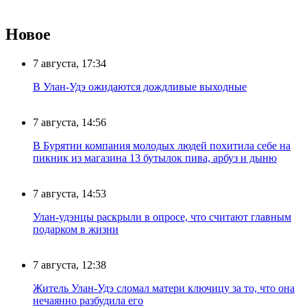
Новое
7 августа, 17:34
В Улан-Удэ ожидаются дождливые выходные
7 августа, 14:56
В Бурятии компания молодых людей похитила себе на
пикник из магазина 13 бутылок пива, арбуз и дыню
7 августа, 14:53
Улан-удэнцы раскрыли в опросе, что считают главным
подарком в жизни
7 августа, 12:38
Житель Улан-Удэ сломал матери ключицу за то, что она
нечаянно разбудила его