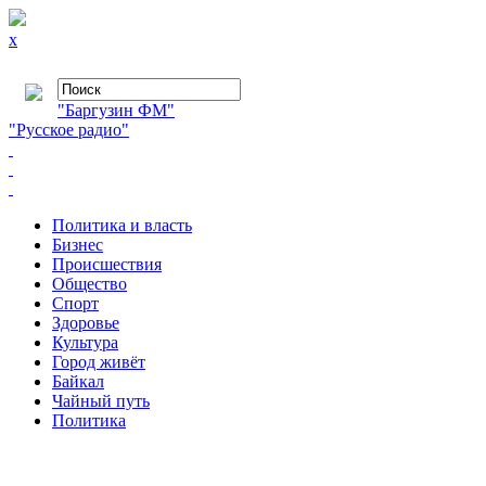
x
"Баргузин ФМ"
"Русское радио"
Политика и власть
Бизнес
Происшествия
Общество
Cпорт
Здоровье
Культура
Город живёт
Байкал
Чайный путь
Политика