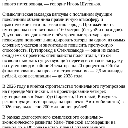
нового путепровода, — говорит Игорь Шутенков.
Символическая закладка капсулы с посланием будущим
поколениям объединила праздничную атмосферу и
практические шаги по развитию города. Протяжённость
путепровода составит около 160 метров (без учёта подходов).
Двухполосное движение и обустроенные тротуары для
пешеходов позволят ликвидировать заторы на одном из самых
сложных участков и значительно повысить пропускную
способность. Путепровод в Стеклозаводе — один из самых
ожидаемых проектов: специалисты подсчитали, что он
позволит закрыть существующий переезд и снизить нагрузку
на путепровод в районе Элеватора на 20 процентов. Объём
финансирования на проект и строительство — 2,9 миллиарда
рублей, срок реализации — до 2028 года.
В 2026 году начнётся строительство тоннельного путепровода
на переезде Читинский. На проектирование четырёх
путепроводов в Улан–Удэ (Горького, Почтовый, Комушка,
реконструкция путепровода на проспекте Автомобилистов) в
2026 году выделено 200 миллионов рублей.
В рамках долгосрочного комплексного социально–
экономического развития Улан–Удэнской агломерации на
период до 2030 года (мастер–плана), утверждённого