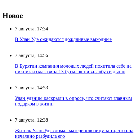
Новое
7 августа, 17:34
В Улан-Удэ ожидаются дождливые выходные
7 августа, 14:56
В Бурятии компания молодых людей похитила себе на
пикник из магазина 13 бутылок пива, арбуз и дыню
7 августа, 14:53
Улан-удэнцы раскрыли в опросе, что считают главным
подарком в жизни
7 августа, 12:38
Житель Улан-Удэ сломал матери ключицу за то, что она
нечаянно разбудила его