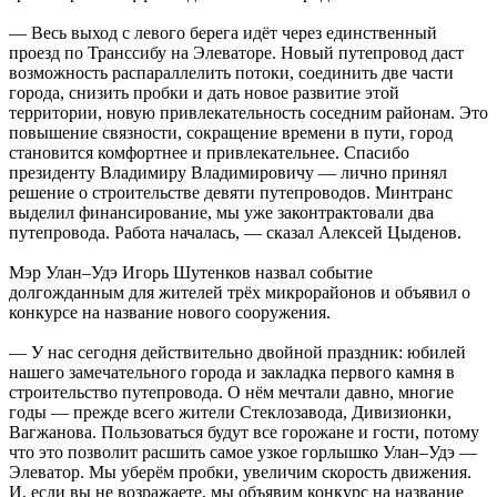
— Весь выход с левого берега идёт через единственный
проезд по Транссибу на Элеваторе. Новый путепровод даст
возможность распараллелить потоки, соединить две части
города, снизить пробки и дать новое развитие этой
территории, новую привлекательность соседним районам. Это
повышение связности, сокращение времени в пути, город
становится комфортнее и привлекательнее. Спасибо
президенту Владимиру Владимировичу — лично принял
решение о строительстве девяти путепроводов. Минтранс
выделил финансирование, мы уже законтрактовали два
путепровода. Работа началась, — сказал Алексей Цыденов.
Мэр Улан–Удэ Игорь Шутенков назвал событие
долгожданным для жителей трёх микрорайонов и объявил о
конкурсе на название нового сооружения.
— У нас сегодня действительно двойной праздник: юбилей
нашего замечательного города и закладка первого камня в
строительство путепровода. О нём мечтали давно, многие
годы — прежде всего жители Стеклозавода, Дивизионки,
Вагжанова. Пользоваться будут все горожане и гости, потому
что это позволит расшить самое узкое горлышко Улан–Удэ —
Элеватор. Мы уберём пробки, увеличим скорость движения.
И, если вы не возражаете, мы объявим конкурс на название