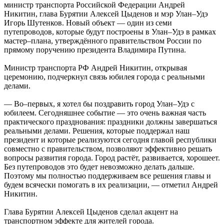
министр транспорта Российской Федерации Андрей
Никитин, глава Бурятии Алексей Цыденов и мэр Улан–Удэ
Игорь Шутенков. Новый объект — один из семи
путепроводов, которые будут построены в Улан–Удэ в рамках
мастер–плана, утверждённого правительством России по
прямому поручению президента Владимира Путина.
Министр транспорта РФ Андрей Никитин, открывая
церемонию, подчеркнул связь юбилея города с реальными
делами.
— Во–первых, я хотел бы поздравить город Улан–Удэ с
юбилеем. Сегодняшнее событие — это очень важная часть
практического празднования: праздники должны завершаться
реальными делами. Решения, которые поддержал наш
президент и которые реализуются сегодня главой республики
совместно с правительством, позволяют эффективно решать
вопросы развития города. Город растёт, развивается, хорошеет.
Без путепроводов это будет невозможно делать дальше.
Поэтому мы полностью поддерживаем все решения главы и
будем всячески помогать в их реализации, — отметил Андрей
Никитин.
Глава Бурятии Алексей Цыденов сделал акцент на
транспортном эффекте для жителей города.