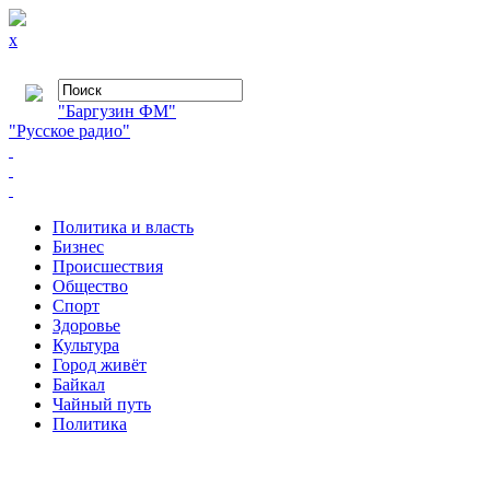
x
"Баргузин ФМ"
"Русское радио"
Политика и власть
Бизнес
Происшествия
Общество
Cпорт
Здоровье
Культура
Город живёт
Байкал
Чайный путь
Политика