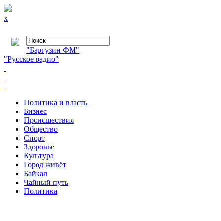
x
"Баргузин ФМ"
"Русское радио"
Политика и власть
Бизнес
Происшествия
Общество
Cпорт
Здоровье
Культура
Город живёт
Байкал
Чайный путь
Политика