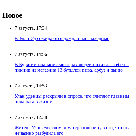
Новое
7 августа, 17:34
В Улан-Удэ ожидаются дождливые выходные
7 августа, 14:56
В Бурятии компания молодых людей похитила себе на
пикник из магазина 13 бутылок пива, арбуз и дыню
7 августа, 14:53
Улан-удэнцы раскрыли в опросе, что считают главным
подарком в жизни
7 августа, 12:38
Житель Улан-Удэ сломал матери ключицу за то, что она
нечаянно разбудила его