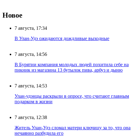
Новое
7 августа, 17:34
В Улан-Удэ ожидаются дождливые выходные
7 августа, 14:56
В Бурятии компания молодых людей похитила себе на
пикник из магазина 13 бутылок пива, арбуз и дыню
7 августа, 14:53
Улан-удэнцы раскрыли в опросе, что считают главным
подарком в жизни
7 августа, 12:38
Житель Улан-Удэ сломал матери ключицу за то, что она
нечаянно разбудила его