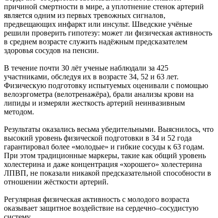
причиной смертности в мире, а уплотнение стенок артерий
является одним из первых тревожных сигналов,
предвещающих инфаркт или инсульт. Шведские учёные
решили проверить гипотезу: может ли физическая активность
в среднем возрасте служить надёжным предсказателем
здоровья сосудов на пенсии.
В течение почти 30 лёт ученые наблюдали за 425
участниками, обследуя их в возрасте 34, 52 и 63 лет.
Физическую подготовку испытуемых оценивали с помощью
велоэргометра (велотренажёра), брали анализы крови на
липиды и измеряли жесткость артерий неинвазивным
методом.
Результаты оказались весьма убедительными. Выяснилось, что
высокий уровень физической подготовки в 34 и 52 года
гарантировал более «молодые» и гибкие сосуды к 63 годам.
При этом традиционные маркеры, такие как общий уровень
холестерина и даже концентрация «хорошего» холестерина
ЛПВП, не показали никакой предсказательной способности в
отношении жёсткости артерий.
Регулярная физическая активность с молодого возраста
оказывает защитное воздействие на сердечно–сосудистую
систему.