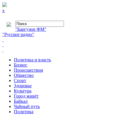
x
"Баргузин ФМ"
"Русское радио"
Политика и власть
Бизнес
Происшествия
Общество
Cпорт
Здоровье
Культура
Город живёт
Байкал
Чайный путь
Политика