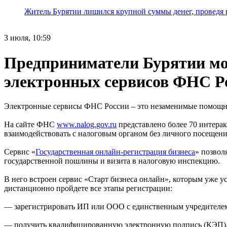
Житель Бурятии лишился крупной суммы денег, проведя 
3 июля, 10:59
Предприниматели Бурятии мог
электронных сервисов ФНС Р
Электронные сервисы ФНС России – это незаменимые помощни
На сайте ФНС
www.nalog.gov.ru
представлено более 70 интерак
взаимодействовать с налоговым органом без личного посещени
Сервис «
Государственная онлайн-регистрация бизнеса
» позвол
государственной пошлины и визита в налоговую инспекцию.
В него встроен сервис «Старт бизнеса онлайн», которым уже у
дистанционно пройдете все этапы регистрации:
— зарегистрировать ИП или ООО с единственным учредителе
— получить квалифицированную электронную подпись (КЭП)