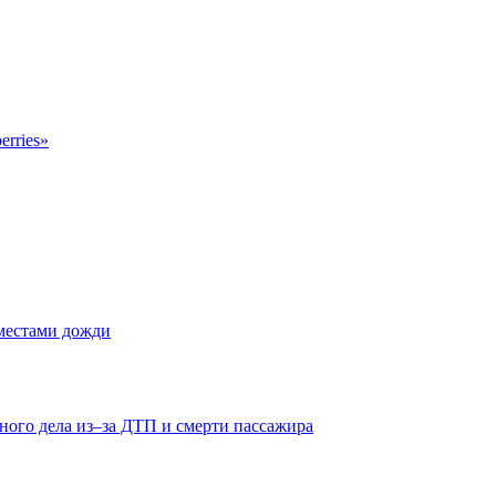
erries»
 местами дожди
ного дела из–за ДТП и смерти пассажира