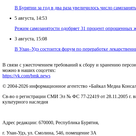
В Бурятии за год в два раза увеличилось число самозанят
5 августа, 14:53
Режим самозанятости одобряет 31 процент опрошенных 
3 августа, 15:08
В Улан–Удэ состоится форум по переработке лекарственн
В связи с ужесточением требований к сбору и хранению перс
можно в наших соцсетях:
https://vk.com/bmk.news
© 2004-2026 информационное агентство «Байкал Медиа Конса
Св-во о регистрации СМИ Эл № ФС 77-22419 от 28.11.2005 г. 
культурного наследия
Адрес редакции: 670000, Республика Бурятия,
г. Улан-Удэ, ул. Смолина, 54б, помещение 3А