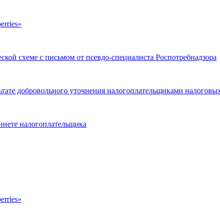
erries»
кой схеме с письмом от псевдо-специалиста Роспотребнадзора
льтате добровольного уточнения налогоплательщиками налоговы
бинете налогоплательщика
erries»