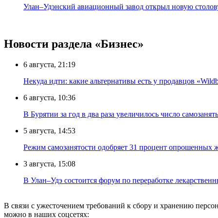
Улан–Удэнский авиационный завод открыл новую столов
Новости раздела «Бизнес»
6 августа, 21:19
Некуда идти: какие альтернативы есть у продавцов «Wildb
6 августа, 10:36
В Бурятии за год в два раза увеличилось число самозанят
5 августа, 14:53
Режим самозанятости одобряет 31 процент опрошенных 
3 августа, 15:08
В Улан–Удэ состоится форум по переработке лекарственн
В связи с ужесточением требований к сбору и хранению перс
можно в наших соцсетях: