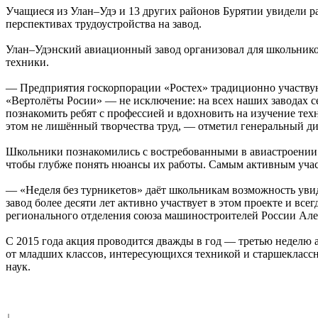
Учащиеся из Улан–Удэ и 13 других районов Бурятии увидели р
перспективах трудоустройства на завод.
Улан–Удэнский авиационный завод организовал для школьников
техники.
— Предприятия госкорпорации «Ростех» традиционно участву
«Вертолёты Росии» — не исключение: на всех наших заводах се
познакомить ребят с профессией и вдохновить на изучение те
этом не лишённый творчества труд, — отметил генеральный д
Школьники познакомились с востребованными в авиастроении п
чтобы глубже понять нюансы их работы. Самым активным учас
— «Неделя без турникетов» даёт школьникам возможность ув
завод более десяти лет активно участвует в этом проекте и в
регионального отделения союза машиностроителей России Але
С 2015 года акция проводится дважды в год — третью неделю 
от младших классов, интересующихся техникой и старшеклассн
наук.
↓