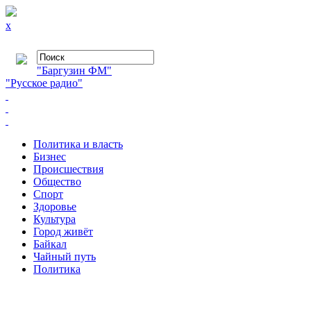
x
"Баргузин ФМ"
"Русское радио"
Политика и власть
Бизнес
Происшествия
Общество
Cпорт
Здоровье
Культура
Город живёт
Байкал
Чайный путь
Политика