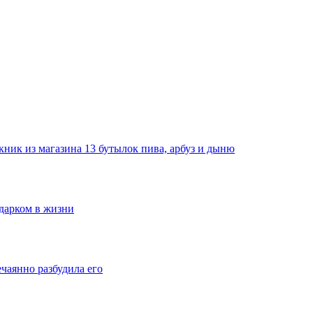
ник из магазина 13 бутылок пива, арбуз и дыню
одарком в жизни
ечаянно разбудила его