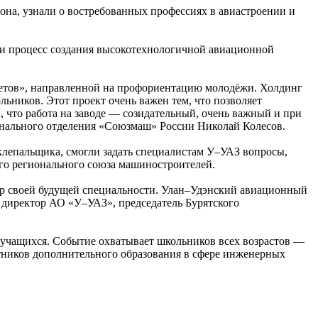
она, узнали о востребованных профессиях в авиастроении и
ли процесс создания высокотехнологичной авиационной
кетов», направленной на профориентацию молодёжи. Холдинг
ьников. Этот проект очень важен тем, что позволяет
 что работа на заводе — созидательный, очень важный и при
онального отделения «Союзмаш» России Николай Колесов.
клепальщика, смогли задать специалистам У–УАЗ вопросы,
го регионального союза машиностроителей.
ор своей будущей специальности. Улан–Удэнский авиационный
й директор АО «У–УАЗ», председатель Бурятского
0 учащихся. Событие охватывает школьников всех возрастов —
стников дополнительного образования в сфере инженерных