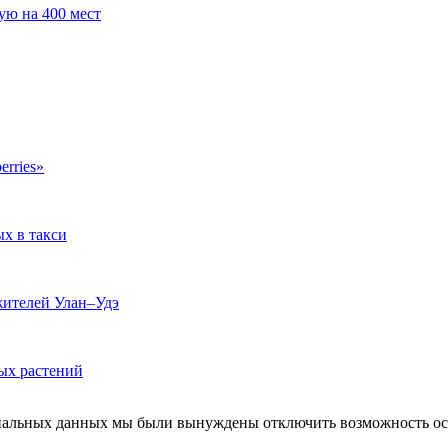
ую на 400 мест
erries»
ых в такси
жителей Улан–Удэ
ых растений
ональных данных мы были вынуждены отключить возможность ост