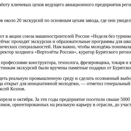
аботу ключевых цехов ведущего авиационного предприятия реги
 около 20 экскурсий по основным цехам завода, где они увиде
ют в акции союза машиностроителей России «Неделя без турни
йчас проходят экскурсии и образовательные программы для школ
хнических специальностей. Нам важно, чтобы молодёжь понимала,
иректор холдинга «Вертолёты России», куратор Бурятского реги
рофессиями конструктора, технолога, фрезеровщика, токаря и 
тникам экскурсий были вручены памятные подарки от Бурятско
идеть реальную промышленную среду и сделать осознанный выб
сегда открыт для инициативной молодёжи, — отметил генеральны
ксей Козлов.
апреля и октября. За эти годы предприятие посетили свыше 500
иков, ориентированных на реальную карьеру в отрасли, до уча