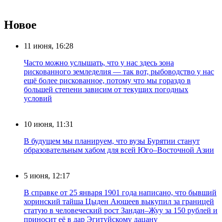
Новое
11 июня, 16:28
Часто можно услышать, что у нас здесь зона
рискованного земледелия — так вот, рыбоводство у нас
ещё более рискованное, потому что мы гораздо в
большей степени зависим от текущих погодных
условий
10 июня, 11:31
В будущем мы планируем, что вузы Бурятии станут
образовательным хабом для всей Юго–Восточной Азии
5 июня, 12:17
В справке от 25 января 1901 года написано, что бывший
хоринский тайша Цыден Аюшеев выкупил за границей
статую в человеческий рост Зандан–Жуу за 150 рублей и
приносит её в дар Эгитуйскому дацану