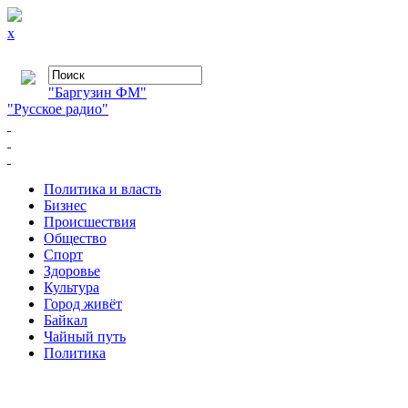
x
"Баргузин ФМ"
"Русское радио"
Политика и власть
Бизнес
Происшествия
Общество
Cпорт
Здоровье
Культура
Город живёт
Байкал
Чайный путь
Политика