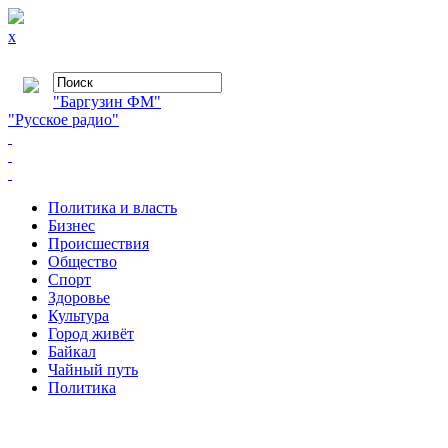
x
"Баргузин ФМ"
"Русское радио"
Политика и власть
Бизнес
Происшествия
Общество
Cпорт
Здоровье
Культура
Город живёт
Байкал
Чайный путь
Политика