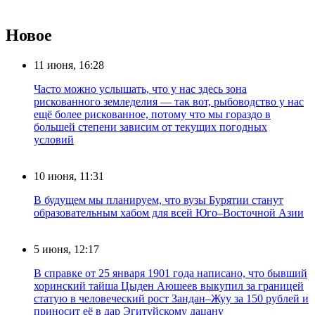
Новое
11 июня, 16:28
Часто можно услышать, что у нас здесь зона
рискованного земледелия — так вот, рыбоводство у нас
ещё более рискованное, потому что мы гораздо в
большей степени зависим от текущих погодных
условий
10 июня, 11:31
В будущем мы планируем, что вузы Бурятии станут
образовательным хабом для всей Юго–Восточной Азии
5 июня, 12:17
В справке от 25 января 1901 года написано, что бывший
хоринский тайша Цыден Аюшеев выкупил за границей
статую в человеческий рост Зандан–Жуу за 150 рублей и
приносит её в дар Эгитуйскому дацану