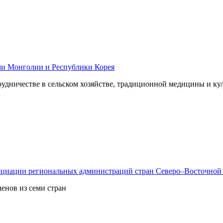
ями Монголии и Республики Корея
рудничестве в сельском хозяйстве, традиционной медицины и ку
социации региональных администраций стран Северо–Восточной
енов из семи стран