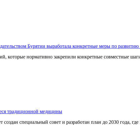
едательством Бурятии выработала конкретные меры по развити
ний, которые нормативно закрепили конкретные совместные ша
ееся традиционной медицины
 создан специальный совет и разработан план до 2030 года, где