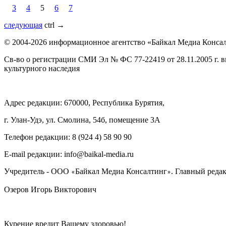
3
4
5
6
7
следующая
ctrl
→
© 2004-2026 информационное агентство «Байкал Медиа Конса
Св-во о регистрации СМИ Эл № ФС 77-22419 от 28.11.2005 г. 
культурного наследия
Адрес редакции: 670000, Республика Бурятия,
г. Улан-Удэ, ул. Смолина, 54б, помещение 3А
Телефон редакции: ‎‎8 (924 4) 58 90 90
E-mail редакции: info@baikal-media.ru
Учредитель - ООО
Байкал Медиа Консалтинг
. Главный редак
«
»
Озеров Игорь Викторович
Курение вредит Вашему здоровью!