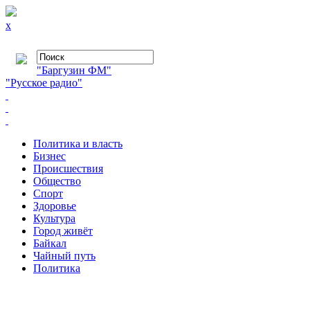
x
"Баргузин ФМ"
"Русское радио"
Политика и власть
Бизнес
Происшествия
Общество
Cпорт
Здоровье
Культура
Город живёт
Байкал
Чайный путь
Политика