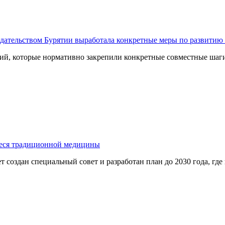
едательством Бурятии выработала конкретные меры по развити
ний, которые нормативно закрепили конкретные совместные ша
ееся традиционной медицины
 создан специальный совет и разработан план до 2030 года, где