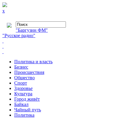
x
"Баргузин ФМ"
"Русское радио"
Политика и власть
Бизнес
Происшествия
Общество
Cпорт
Здоровье
Культура
Город живёт
Байкал
Чайный путь
Политика