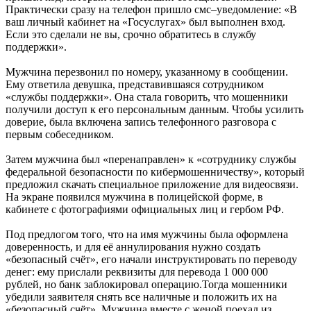
Практически сразу на телефон пришло смс–уведомление: «В
ваш личный кабинет на «Госуслугах» был выполнен вход.
Если это сделали не вы, срочно обратитесь в службу
поддержки».
Мужчина перезвонил по номеру, указанному в сообщении.
Ему ответила девушка, представившаяся сотрудником
«службы поддержки». Она стала говорить, что мошенники
получили доступ к его персональным данным. Чтобы усилить
доверие, была включена запись телефонного разговора с
первым собеседником.
Затем мужчина был «перенаправлен» к «сотруднику службы
федеральной безопасности по кибермошенничеству», который
предложил скачать специальное приложение для видеосвязи.
На экране появился мужчина в полицейской форме, в
кабинете с фотографиями официальных лиц и гербом РФ.
Под предлогом того, что на имя мужчины была оформлена
доверенность, и для её аннулирования нужно создать
«безопасный счёт», его начали инструктировать по переводу
денег: ему прислали реквизиты для перевода 1 000 000
рублей, но банк заблокировал операцию.Тогда мошенники
убедили заявителя снять все наличные и положить их на
«безопасный счёт». Мужчина вместе с женой поехал из