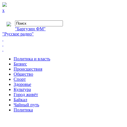
x
"Баргузин ФМ"
"Русское радио"
Политика и власть
Бизнес
Происшествия
Общество
Cпорт
Здоровье
Культура
Город живёт
Байкал
Чайный путь
Политика