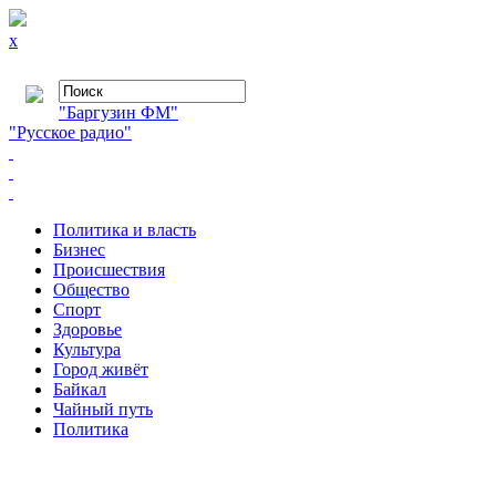
x
"Баргузин ФМ"
"Русское радио"
Политика и власть
Бизнес
Происшествия
Общество
Cпорт
Здоровье
Культура
Город живёт
Байкал
Чайный путь
Политика