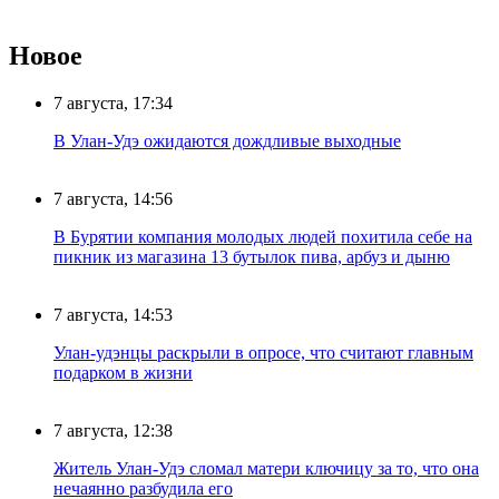
Новое
7 августа, 17:34
В Улан-Удэ ожидаются дождливые выходные
7 августа, 14:56
В Бурятии компания молодых людей похитила себе на
пикник из магазина 13 бутылок пива, арбуз и дыню
7 августа, 14:53
Улан-удэнцы раскрыли в опросе, что считают главным
подарком в жизни
7 августа, 12:38
Житель Улан-Удэ сломал матери ключицу за то, что она
нечаянно разбудила его