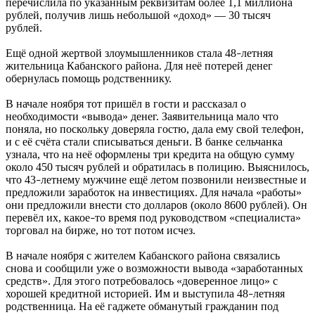
перечислила по указанным реквизитам более 1,1 миллиона
рублей, получив лишь небольшой «доход» — 30 тысяч
рублей.
Ещё одной жертвой злоумышленников стала 48
летняя
–
жительница Кабанского района. Для неё потерей денег
обернулась помощь родственнику.
В начале ноября тот пришёл в гости и рассказал о
необходимости «вывода» денег. Заявительница мало что
поняла, но поскольку доверяла гостю, дала ему свой телефон,
и с её счёта стали списываться деньги. В банке сельчанка
узнала, что на неё оформлены три кредита на общую сумму
около 450 тысяч рублей и обратилась в полицию. Выяснилось,
что 43
летнему мужчине ещё летом позвонили неизвестные и
–
предложили заработок на инвестициях. Для начала «работы»
они предложили внести сто долларов (около 8600 рублей). Он
перевёл их, какое
то время под руководством «специалиста»
–
торговал на бирже, но тот потом исчез.
В начале ноября с жителем Кабанского района связались
снова и сообщили уже о возможности вывода «заработанных
средств». Для этого потребовалось «доверенное лицо» с
хорошей кредитной историей. Им и выступила 48
летняя
–
родственница. На её гаджете обманутый гражданин под