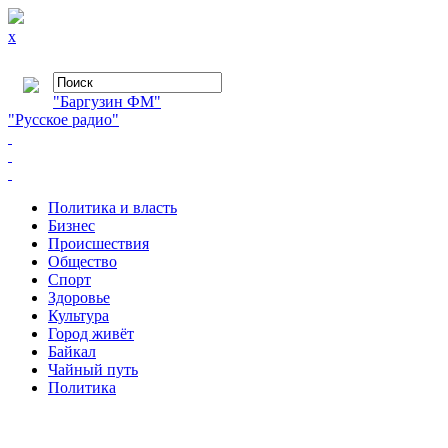
x
"Баргузин ФМ"
"Русское радио"
Политика и власть
Бизнес
Происшествия
Общество
Cпорт
Здоровье
Культура
Город живёт
Байкал
Чайный путь
Политика