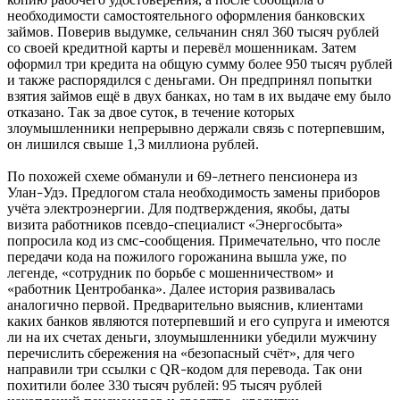
необходимости самостоятельного оформления банковских
займов. Поверив выдумке, сельчанин снял 360 тысяч рублей
со своей кредитной карты и перевёл мошенникам. Затем
оформил три кредита на общую сумму более 950 тысяч рублей
и также распорядился с деньгами. Он предпринял попытки
взятия займов ещё в двух банках, но там в их выдаче ему было
отказано. Так за двое суток, в течение которых
злоумышленники непрерывно держали связь с потерпевшим,
он лишился свыше 1,3 миллиона рублей.
По похожей схеме обманули и 69
летнего пенсионера из
–
Улан
Удэ. Предлогом стала необходимость замены приборов
–
учёта электроэнергии. Для подтверждения, якобы, даты
визита работников псевдо
специалист «Энергосбыта»
–
попросила код из смс
сообщения. Примечательно, что после
–
передачи кода на пожилого горожанина вышла уже, по
легенде, «сотрудник по борьбе с мошенничеством» и
«работник Центробанка». Далее история развивалась
аналогично первой. Предварительно выяснив, клиентами
каких банков являются потерпевший и его супруга и имеются
ли на их счетах деньги, злоумышленники убедили мужчину
перечислить сбережения на «безопасный счёт», для чего
направили три ссылки с QR
кодом для перевода. Так они
–
похитили более 330 тысяч рублей: 95 тысяч рублей