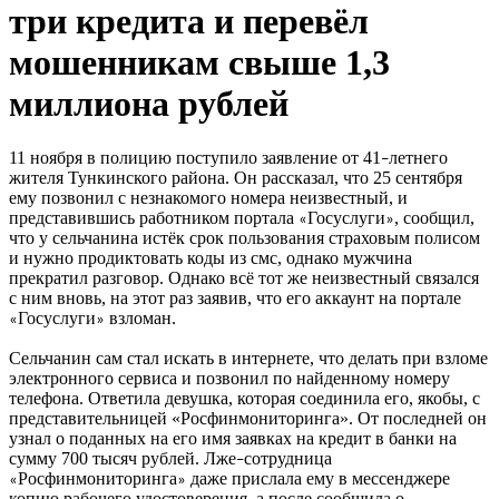
три кредита и перевёл
мошенникам свыше 1,3
миллиона рублей
11 ноября в полицию поступило заявление от 41
летнего
–
жителя Тункинского района. Он рассказал, что 25 сентября
ему позвонил с незнакомого номера неизвестный, и
представившись работником портала
Госуслуги
, сообщил,
«
»
что у сельчанина истёк срок пользования страховым полисом
и нужно продиктовать коды из смс, однако мужчина
прекратил разговор. Однако всё тот же неизвестный связался
с ним вновь, на этот раз заявив, что его аккаунт на портале
Госуслуги
взломан.
«
»
Сельчанин сам стал искать в интернете, что делать при взломе
электронного сервиса и позвонил по найденному номеру
телефона. Ответила девушка, которая соединила его, якобы, с
представительницей «Росфинмониторинга». От последней он
узнал о поданных на его имя заявках на кредит в банки на
сумму 700 тысяч рублей. Лже
сотрудница
–
Росфинмониторинга
даже прислала ему в мессенджере
«
»
копию рабочего удостоверения, а после сообщила о