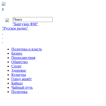
x
"Баргузин ФМ"
"Русское радио"
Политика и власть
Бизнес
Происшествия
Общество
Cпорт
Здоровье
Культура
Город живёт
Байкал
Чайный путь
Политика