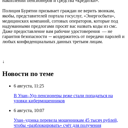
накоплений пенсионеров и средства «кредитки».
Полиция Бурятии призывает граждан не верить звонкам,
якобы, представителей портала госуслуг, «Энергосбыта»,
медицинских компаний, сотовых операторов, которые под
надуманными предлогами просят вас назвать коды из смс.
Даже предоставление вам рабочие удостоверения — не
гарантия безопасности
оздержитесь от передачи паролей и
— в
любых конфиденциальных данных третьим лицам.
↓
Новости по теме
6 августа, 11:25
В Улан–Удэ пенсионеры реже стали попадаться на
уловки кибермошенников
6 августа, 10:07
Улан–удэнка перевела мошенникам 45 тысяч рублей,
чтобы «разблокировать» счёт для получения