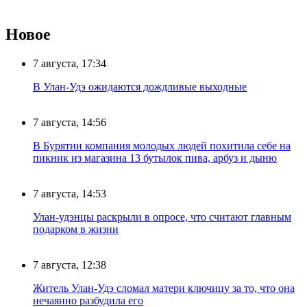
Новое
7 августа, 17:34
В Улан-Удэ ожидаются дождливые выходные
7 августа, 14:56
В Бурятии компания молодых людей похитила себе на
пикник из магазина 13 бутылок пива, арбуз и дыню
7 августа, 14:53
Улан-удэнцы раскрыли в опросе, что считают главным
подарком в жизни
7 августа, 12:38
Житель Улан-Удэ сломал матери ключицу за то, что она
нечаянно разбудила его