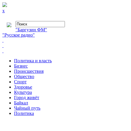
x
"Баргузин ФМ"
"Русское радио"
Политика и власть
Бизнес
Происшествия
Общество
Cпорт
Здоровье
Культура
Город живёт
Байкал
Чайный путь
Политика