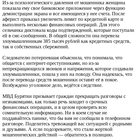
Из-за психологического давления от мошенника женщина
показала ему свое банковское приложение через функцию
демонстрации экрана и все имеющиеся у нее счета. После
аферист приказал увеличить лимит по кредитной карте и
выполнить несколько финансовых операций. Для этого
сельчанка диктовала коды подтверждений, которые поступали
ей в смс-сообщениях. В общей сложности она перевела
злоумышленникам 385 тысяч рублей как кредитных средств,
так и собственных сбережений.
Следователю потерпевшая объяснила, что понимала, что
общается с интернет-преступниками, но из-за
непрекращающихся звонков и напряжения, которое создавали
злоумышленники, пошла у них на поводу. Она надеялась, что
после перевода средств мошенники оставят её в покое.
Возбуждено уголовное дело, ведётся следствие.
МВД Бурятии призывает граждан прекращать разговоры с
незнакомцами, как только речь заходит о срочных
финансовых операциях, и в целом проверять всю
сомнительную информацию. Ни в коем случае не
поддавайтесь панике, что бы вам не сообщали в телефонном
разговоре. Поделитесь тревожащей вас ситуацией с родными
и друзьями. А если подозреваете, что стали жертвой
мошеннических действий — обратитесь в полицию.