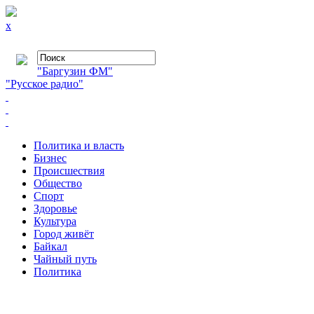
x
"Баргузин ФМ"
"Русское радио"
Политика и власть
Бизнес
Происшествия
Общество
Cпорт
Здоровье
Культура
Город живёт
Байкал
Чайный путь
Политика