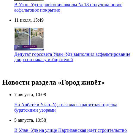
В Улан–Удэ территория школы № 18 получила новое
асфальтовое покрытие
11 июля, 15:49
Депутат горсовета Улан–Удэ выполнил асфальтирование
двора по наказу избирателей
Новости раздела «Город живёт»
7 августа, 10:08
На Арбате в Улан–Удэ началась гранитная отделка
бурятскими узорами
5 августа, 10:58
В Улан–Удэ на улице Партизанская идёт строительство