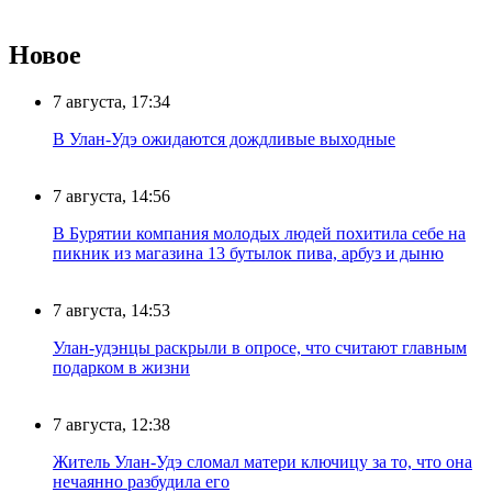
Новое
7 августа, 17:34
В Улан-Удэ ожидаются дождливые выходные
7 августа, 14:56
В Бурятии компания молодых людей похитила себе на
пикник из магазина 13 бутылок пива, арбуз и дыню
7 августа, 14:53
Улан-удэнцы раскрыли в опросе, что считают главным
подарком в жизни
7 августа, 12:38
Житель Улан-Удэ сломал матери ключицу за то, что она
нечаянно разбудила его