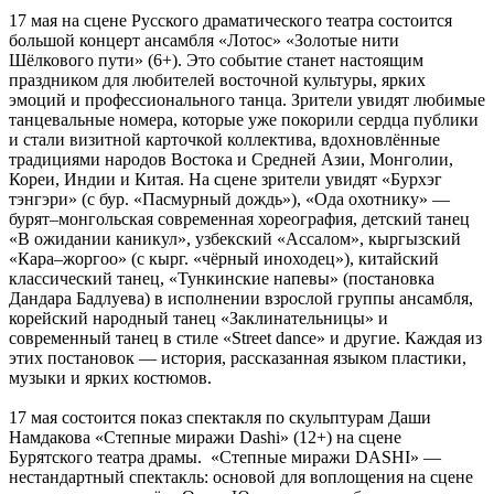
17 мая на сцене Русского драматического театра состоится
большой концерт ансамбля «Лотос» «Золотые нити
Шёлкового пути» (6+). Это событие станет настоящим
праздником для любителей восточной культуры, ярких
эмоций и профессионального танца. Зрители увидят любимые
танцевальные номера, которые уже покорили сердца публики
и стали визитной карточкой коллектива, вдохновлённые
традициями народов Востока и Средней Азии, Монголии,
Кореи, Индии и Китая. На сцене зрители увидят «Бурхэг
тэнгэри» (с бур. «Пасмурный дождь»), «Ода охотнику» —
бурят–монгольская современная хореография, детский танец
«В ожидании каникул», узбекский «Ассалом», кыргызский
«Кара–жоргоо» (с кырг. «чёрный иноходец»), китайский
классический танец, «Тункинские напевы» (постановка
Дандара Бадлуева) в исполнении взрослой группы ансамбля,
корейский народный танец «Заклинательницы» и
современный танец в стиле «Street dance» и другие. Каждая из
этих постановок — история, рассказанная языком пластики,
музыки и ярких костюмов.
17 мая состоится показ спектакля по скульптурам Даши
Намдакова «Степные миражи Dashi» (12+) на сцене
Бурятского театра драмы. «Степные миражи DASHI» —
нестандартный спектакль: основой для воплощения на сцене