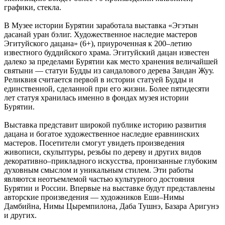
графики, стекла.
В Музее истории Бурятии заработала выставка «Эгэтын
дасанай уран бэлиг. Художественное наследие мастеров
Эгитуйского дацана» (6+), приуроченная к 200–летию
известного буддийского храма. Эгитуйский дацан известен
далеко за пределами Бурятии как место хранения величайшей
святыни — статуи Будды из сандалового дерева Зандан Жуу.
Реликвия считается первой в истории статуей Будды и
единственной, сделанной при его жизни. Более пятидесяти
лет статуя хранилась именно в фондах музея истории
Бурятии.
Выставка представит широкой публике историю развития
дацана и богатое художественное наследие еравнинских
мастеров. Посетители смогут увидеть произведения
живописи, скульптуры, резьбы по дереву и других видов
декоративно–прикладного искусства, пронизанные глубоким
духовным смыслом и уникальным стилем. Эти работы
являются неотъемлемой частью культурного достояния
Бурятии и России. Впервые на выставке будут представлены
авторские произведения — художников Еши–Нимы
Дамбийна, Нимы Цыремпилона, Даба Тушнэ, Базара Аригунэ
и других.