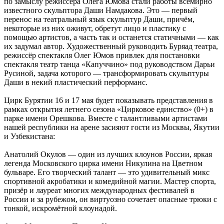
по замыслу режиссёра Олега Юмова стали работы всемирно
известного скульптора Даши Намдакова. Это — первый
перенос на театральный язык скульптур Даши, причём,
некоторые из них оживут, обретут лицо и пластику с
помощью артистов, а часть так и останется статичными — как
их задумал автор. Художественный руководить Буряад театра,
режиссёр спектакля Олег Юмов привлек для постановки
спектакля театр танца «Капуччино» под руководством Дарьи
Русиной, задача которого — трансформировать скульптуры
Даши в некий пластический перформанс.
Цирк Бурятии 16 и 17 мая будет показывать представления в
рамках открытия летнего сезона «Цирковое единство» (0+) в
парке имени Орешкова. Вместе с талантливыми артистами
нашей республики на арене засияют гости из Москвы, Якутии
и Узбекистана:
Анатолий Окулов — один из лучших клоунов России, яркая
легенда Московского цирка имени Никулина на Цветном
бульваре. Его творческий талант — это удивительный микс
спортивной акробатики и комедийной магии. Мастер спорта,
призёр и лауреат многих международных фестивалей в
России и за рубежом, он виртуозно сочетает опасные трюки с
тонкой, искромётной клоунадой.