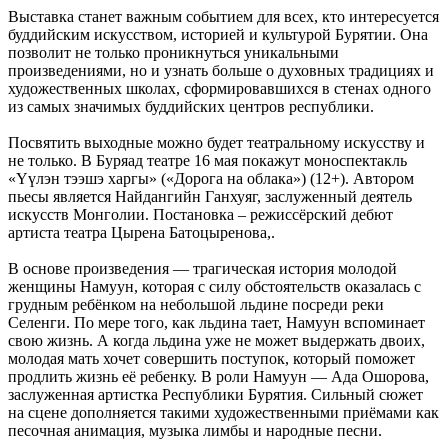
Выставка станет важным событием для всех, кто интересуется
буддийским искусством, историей и культурой Бурятии. Она
позволит не только проникнуться уникальными
произведениями, но и узнать больше о духовных традициях и
художественных школах, сформировавшихся в стенах одного
из самых значимых буддийских центров республики.
Посвятить выходные можно будет театральному искусству и
не только. В Буряад театре 16 мая покажут моноспектакль
«Үүлэн тээшэ харгы» («Дорога на облака») (12+). Автором
пьесы является Найдангийн Ганхуяг, заслуженный деятель
искусств Монголии. Постановка – режиссёрский дебют
артиста театра Цырена Батоцыренова,.
В основе произведения — трагическая история молодой
женщины Намуун, которая с силу обстоятельств оказалась с
грудным ребёнком на небольшой льдине посреди реки
Селенги. По мере того, как льдина тает, Намуун вспоминает
свою жизнь. А когда льдина уже не может выдержать двоих,
молодая мать хочет совершить поступок, который поможет
продлить жизнь её ребенку. В роли Намуун — Ада Ошорова,
заслуженная артистка Республики Бурятия. Сильный сюжет
на сцене дополняется такими художественными приёмами как
песочная анимация, музыка лимбы и народные песни.