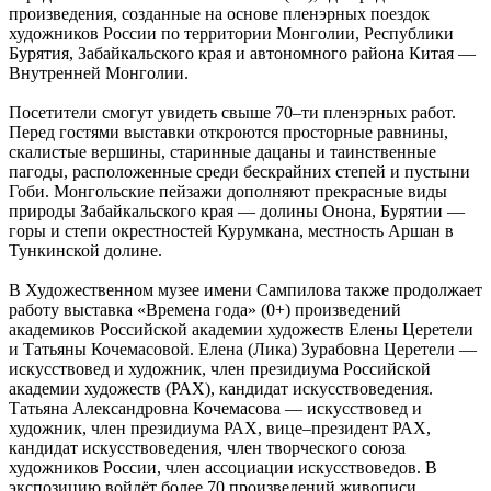
произведения, созданные на основе пленэрных поездок
художников России по территории Монголии, Республики
Бурятия, Забайкальского края и автономного района Китая —
Внутренней Монголии.
Посетители смогут увидеть свыше 70–ти пленэрных работ.
Перед гостями выставки откроются просторные равнины,
скалистые вершины, старинные дацаны и таинственные
пагоды, расположенные среди бескрайних степей и пустыни
Гоби. Монгольские пейзажи дополняют прекрасные виды
природы Забайкальского края — долины Онона, Бурятии —
горы и степи окрестностей Курумкана, местность Аршан в
Тункинской долине.
В Художественном музее имени Сампилова также продолжает
работу выставка «Времена года» (0+) произведений
академиков Российской академии художеств Елены Церетели
и Татьяны Кочемасовой. Елена (Лика) Зурабовна Церетели —
искусствовед и художник, член президиума Российской
академии художеств (РАХ), кандидат искусствоведения.
Татьяна Александровна Кочемасова — искусствовед и
художник, член президиума РАХ, вице–президент РАХ,
кандидат искусствоведения, член творческого союза
художников России, член ассоциации искусствоведов. В
экспозицию войдёт более 70 произведений живописи,