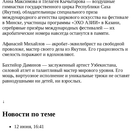
Анна Максимова и Пелагея Кычытарова — воздушные
гимнастки государственного цирка Республики Саха
(Якутия), обладательницы специального приза
международного агентства циркового искусства на фестивале
в Минске, участницы программы «ЭХО АЗИИ» в Казани,
серебряные призёры международных фестивалей — их
акробатические номера навсегда останутся в памяти.
Афанасий Михайлов — акробат–эквилибрист на свободной
проволоке, мастер своего дела из Якутии. Его грациозность и
смелость поражают и вдохновляют.
Бахтийор Даминов — заслуженный артист Узбекистана,
силовой атлет и талантливый мастер мирового уровня. Его
мощь, виртуозное исполнение и уникальные трюки не оставят
равнодушными ни детей, ни взрослых.
↓
Новости по теме
12 июня, 16:41