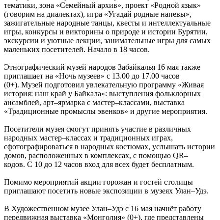
тематики, зона «Семейный архив», проект «Родной язык»
(говорим на диалектах), игра «Угадай родные напевы»,
зажигательные народные танцы, квесты и интеллектуальные
игры, конкурсы и викторины о природе и истории Бурятии,
экскурсии и уютные лекции, занимательные игры для самых
маленьких посетителей. Начало в 18 часов.
Этнографический музей народов Забайкалья 16 мая также
приглашает на «Ночь музеев» с 13.00 до 17.00 часов
(0+). Музей подготовил увлекательную программу «Живая
история: наш край у Байкала»: выступления фольклорных
ансамблей, арт–ярмарка с мастер–классами, выставка
«Традиционные промыслы эвенков» и другие мероприятия.
Посетители музея смогут принять участие в различных
народных мастер–классах и традиционных играх,
сфотографироваться в народных костюмах, услышать истории
домов, расположенных в комплексах, с помощью QR–
кодов. С 10 до 12 часов вход для всех будет бесплатным.
Помимо мероприятий акции горожан и гостей столицы
приглашают посетить новые экспозиции в музеях Улан–Удэ.
В Художественном музее Улан–Удэ с 16 мая начнёт работу
передвижная выставка «Монголия» (0+), где представлены