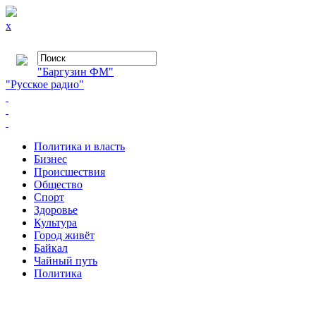
x
"Баргузин ФМ"
"Русское радио"
Политика и власть
Бизнес
Происшествия
Общество
Cпорт
Здоровье
Культура
Город живёт
Байкал
Чайный путь
Политика