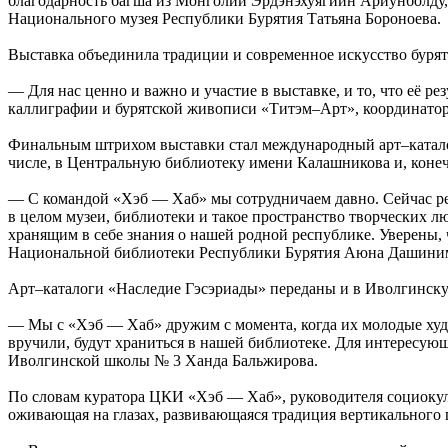
благодарность багша из Монголии Эрдэнэхуягийн Ариунболду, 
Национального музея Республики Бурятия Татьяна Бороноева.
Выставка объединила традиции и современное искусство буря
— Для нас ценно и важно и участие в выставке, и то, что её ре
каллиграфии и бурятской живописи «Титэм–Арт», координатор
Финальным штрихом выставки стал международный арт–каталог,
числе, в Центральную библиотеку имени Калашникова и, коне
— С командой «Хэб — Хаб» мы сотрудничаем давно. Сейчас ре
в целом музеи, библиотеки и такое пространство творческих 
хранящим в себе знания о нашей родной республике. Уверены,
Национальной библиотеки Республики Бурятия Аюна Дашиним
Арт–каталоги «Наследие Гэсэриады» переданы и в Иволгинску
— Мы с «Хэб — Хаб» дружим с момента, когда их молодые худо
вручили, будут храниться в нашей библиотеке. Для интересующ
Иволгинской школы № 3 Ханда Бальжирова.
По словам куратора ЦКИ «Хэб — Хаб», руководителя социокуль
оживающая на глазах, развивающаяся традиция вертикального 