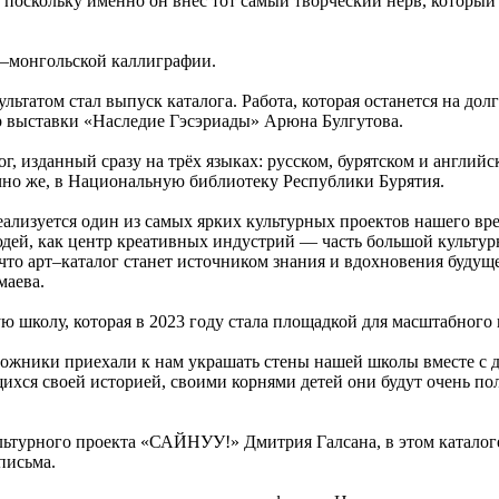
поскольку именно он внёс тот самый творческий нерв, который
т–монгольской каллиграфии.
зультатом стал выпуск каталога. Работа, которая останется на до
 выставки «Наследие Гэсэриады» Арюна Булгутова.
 изданный сразу на трёх языках: русском, бурятском и английск
чно же, в Национальную библиотеку Республики Бурятия.
ализуется один из самых ярких культурных проектов нашего в
людей, как центр креативных индустрий — часть большой культу
 что арт–каталог станет источником знания и вдохновения буду
аева.
ю школу, которая в 2023 году стала площадкой для масштабног
жники приехали к нам украшать стены нашей школы вместе с де
ихся своей историей, своими корнями детей они будут очень по
турного проекта «САЙНУУ!» Дмитрия Галсана, в этом каталоге о
письма.