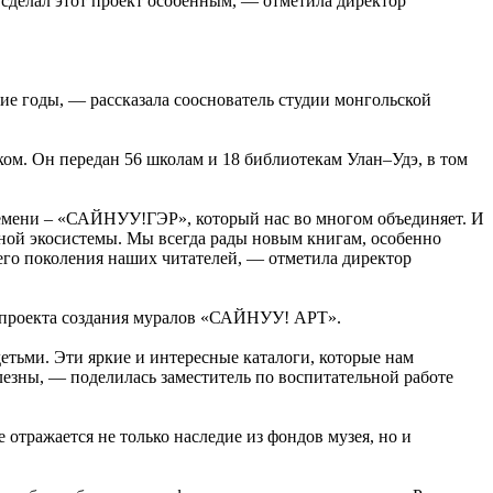
 сделал этот проект особенным, — отметила директор
лгие годы, — рассказала сооснователь студии монгольской
ом. Он передан 56 школам и 18 библиотекам Улан–Удэ, в том
ремени – «САЙНУУ!ГЭР», который нас во многом объединяет. И
рной экосистемы. Мы всегда рады новым книгам, особенно
щего поколения наших читателей, — отметила директор
о проекта создания муралов «САЙНУУ! АРТ».
тьми. Эти яркие и интересные каталоги, которые нам
лезны, — поделилась заместитель по воспитательной работе
тражается не только наследие из фондов музея, но и