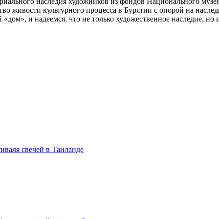
ериального наследия художников из фондов Национального музея
во живости культурного процесса в Бурятии с опорой на насле
 «дом», и надеемся, что не только художественное наследие, но
иваля свечей в Таиланде