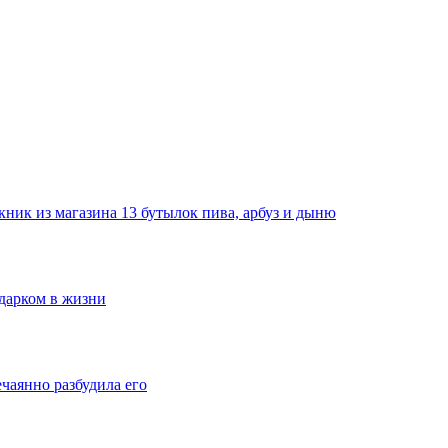
ник из магазина 13 бутылок пива, арбуз и дыню
одарком в жизни
ечаянно разбудила его