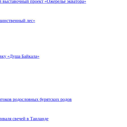
й выставочный проект «Ожерелье экватора»
аинственный лес»
вку «Душа Байкала»
атоков родословных бурятских родов
иваля свечей в Таиланде