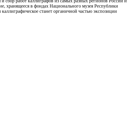
 и сбор работ каллиграфов из самых разных регионов России и
дие, хранящееся в фондах Национального музея Республики
 и каллиграфическое станет органичной частью экспозиции