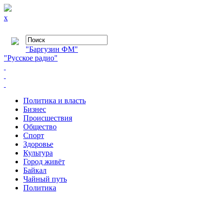
x
"Баргузин ФМ"
"Русское радио"
Политика и власть
Бизнес
Происшествия
Общество
Cпорт
Здоровье
Культура
Город живёт
Байкал
Чайный путь
Политика