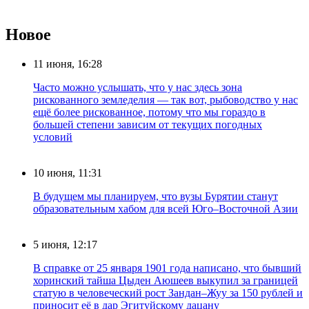
Новое
11 июня, 16:28
Часто можно услышать, что у нас здесь зона
рискованного земледелия — так вот, рыбоводство у нас
ещё более рискованное, потому что мы гораздо в
большей степени зависим от текущих погодных
условий
10 июня, 11:31
В будущем мы планируем, что вузы Бурятии станут
образовательным хабом для всей Юго–Восточной Азии
5 июня, 12:17
В справке от 25 января 1901 года написано, что бывший
хоринский тайша Цыден Аюшеев выкупил за границей
статую в человеческий рост Зандан–Жуу за 150 рублей и
приносит её в дар Эгитуйскому дацану