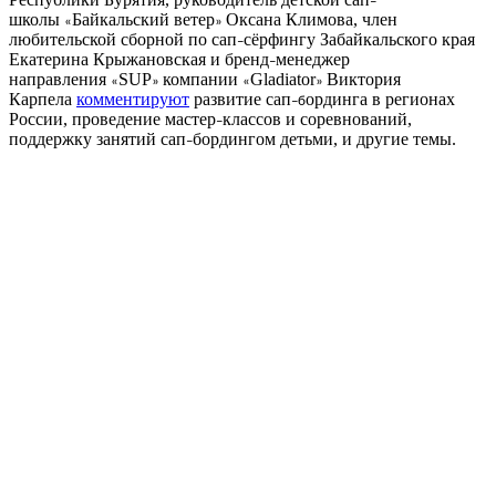
–
школы
Байкальский ветер
Оксана Климова, член
«
»
любительской сборной по сап
сёрфингу Забайкальского края
–
Екатерина Крыжановская и бренд
менеджер
–
направления
SUP
компании
Gladiator
Виктория
«
»
«
»
Карпела
комментируют
развитие сап
ординга в регионах
–б
России, проведение мастер
классов и соревнований,
–
поддержку занятий сап
бордингом детьми, и другие темы.
–