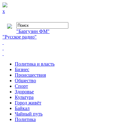
x
"Баргузин ФМ"
"Русское радио"
Политика и власть
Бизнес
Происшествия
Общество
Cпорт
Здоровье
Культура
Город живёт
Байкал
Чайный путь
Политика