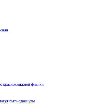
ссиян
ию краснокнижной фиалки
могут быть сдвинуты