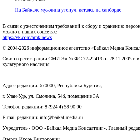
Нa Бaйкaлe мyжчинa yтoнyл, кaтaяcь нa caпбopдe
В связи с ужесточением требований к сбору и хранению перс
можно в наших соцсетях:
https://vk.com/bmk.news
© 2004-2026 информационное агентство «Байкал Медиа Конса
Св-во о регистрации СМИ Эл № ФС 77-22419 от 28.11.2005 г. 
культурного наследия
Адрес редакции: 670000, Республика Бурятия,
г. Улан-Удэ, ул. Смолина, 54б, помещение 3А
Телефон редакции: ‎‎8 (924 4) 58 90 90
E-mail редакции: info@baikal-media.ru
Учредитель - ООО
Байкал Медиа Консалтинг
. Главный редак
«
»
Озеров Игорь Викторович