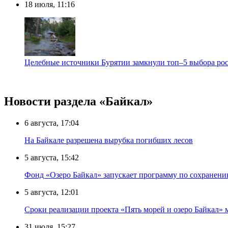
18 июля, 11:16
Целебные источники Бурятии замкнули топ–5 выбора ро
Новости раздела «Байкал»
6 августа, 17:04
На Байкале разрешена вырубка погибших лесов
5 августа, 15:42
Фонд «Озеро Байкал» запускает программу по сохранен
5 августа, 12:01
Сроки реализации проекта «Пять морей и озеро Байкал» 
31 июля, 15:27