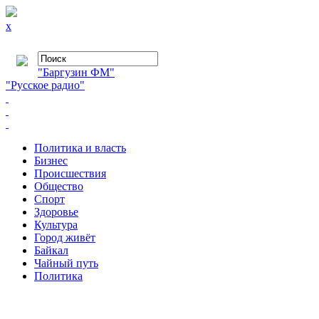
x
"Баргузин ФМ"
"Русское радио"
Политика и власть
Бизнес
Происшествия
Общество
Cпорт
Здоровье
Культура
Город живёт
Байкал
Чайный путь
Политика