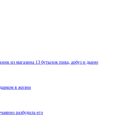
ник из магазина 13 бутылок пива, арбуз и дыню
одарком в жизни
ечаянно разбудила его