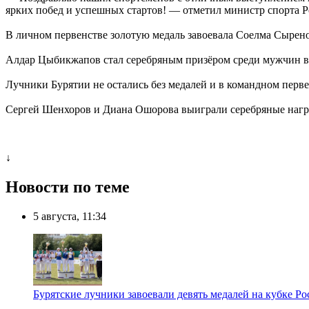
ярких побед и успешных стартов! — отметил министр спорта 
В личном первенстве золотую медаль завоевала Соелма Сырено
Алдар Цыбикжапов стал серебряным призёром среди мужчин в 
Лучники Бурятии не остались без медалей и в командном перв
Сергей Шенхоров и Диана Ошорова выиграли серебряные нагр
↓
Новости по теме
5 августа, 11:34
Бурятские лучники завоевали девять медалей на кубке Ро