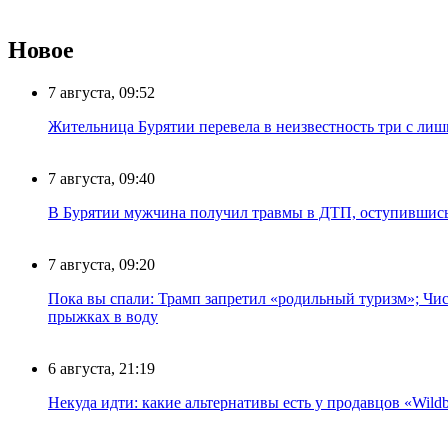
Новое
7 августа, 09:52
Жительница Бурятии перевела в неизвестность три с лиш
7 августа, 09:40
В Бурятии мужчина получил травмы в ДТП, оступившись
7 августа, 09:20
Пока вы спали: Трамп запретил «родильный туризм»; Чис
прыжках в воду
6 августа, 21:19
Некуда идти: какие альтернативы есть у продавцов «Wildb