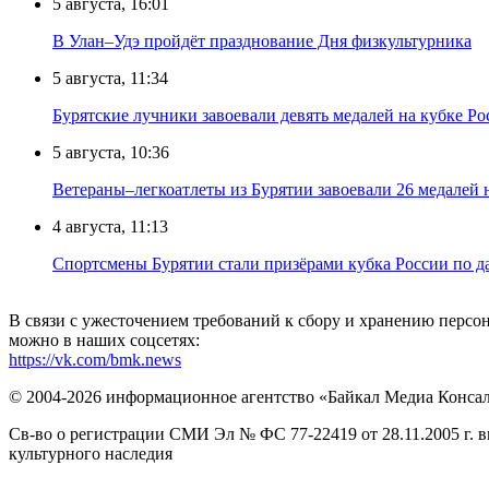
5 августа, 16:01
В Улан–Удэ пройдёт празднование Дня физкультурника
5 августа, 11:34
Бурятские лучники завоевали девять медалей на кубке Ро
5 августа, 10:36
Ветераны–легкоатлеты из Бурятии завоевали 26 медалей
4 августа, 11:13
Спортсмены Бурятии стали призёрами кубка России по д
В связи с ужесточением требований к сбору и хранению перс
можно в наших соцсетях:
https://vk.com/bmk.news
© 2004-2026 информационное агентство «Байкал Медиа Конса
Св-во о регистрации СМИ Эл № ФС 77-22419 от 28.11.2005 г. 
культурного наследия