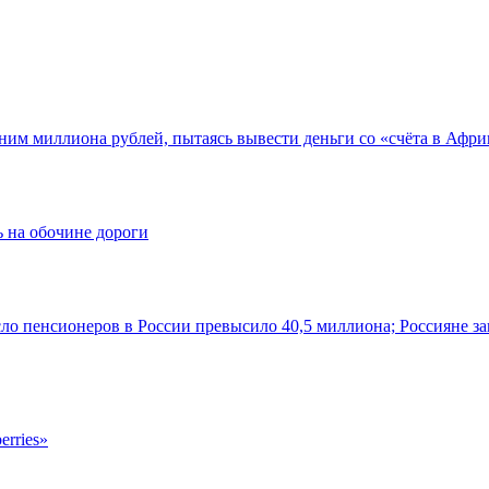
ним миллиона рублей, пытаясь вывести деньги со «счёта в Афри
 на обочине дороги
ло пенсионеров в России превысило 40,5 миллиона; Россияне за
erries»