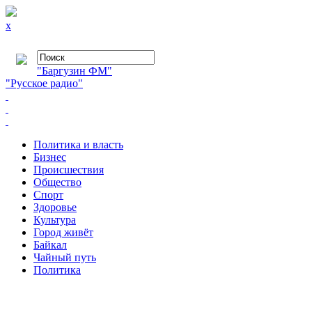
x
"Баргузин ФМ"
"Русское радио"
Политика и власть
Бизнес
Происшествия
Общество
Cпорт
Здоровье
Культура
Город живёт
Байкал
Чайный путь
Политика