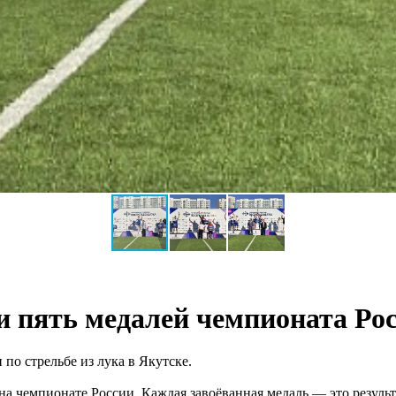
и пять медалей чемпионата Ро
по стрельбе из лука в Якутске.
 чемпионате России. Каждая завоёванная медаль — это результ