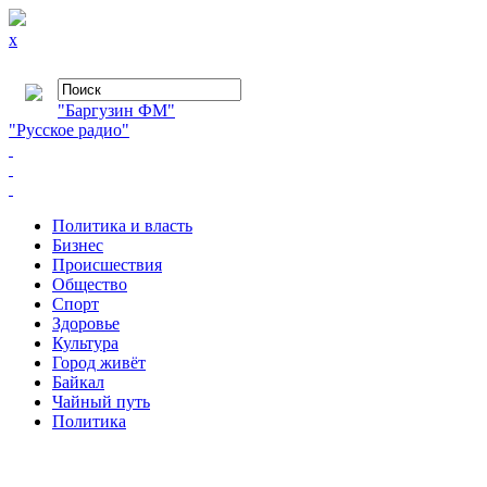
x
"Баргузин ФМ"
"Русское радио"
Политика и власть
Бизнес
Происшествия
Общество
Cпорт
Здоровье
Культура
Город живёт
Байкал
Чайный путь
Политика