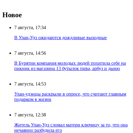
Новое
7 августа, 17:34
В Улан-Удэ ожидаются дождливые выходные
7 августа, 14:56
В Бурятии компания молодых людей похитила себе на
пикник из магазина 13 бутылок пива, арбуз и дыню
7 августа, 14:53
Улан-удэнцы раскрыли в опросе, что считают главным
подарком в жизни
7 августа, 12:38
Житель Улан-Удэ сломал матери ключицу за то, что она
нечаянно разбудила его