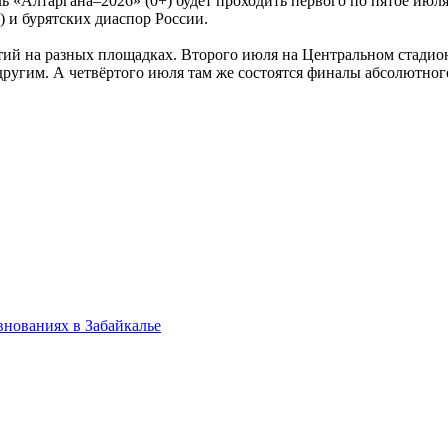
«Алтаргана–2026» (0+) будет проходить первого по пятое июля
 и бурятских диаспор России.
ий на разных площадках. Второго июля на Центральном стадион
 и другим. А четвёртого июля там же состоятся финалы абсолютн
внованиях в Забайкалье