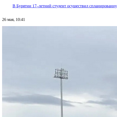
В Бурятии 17–летний студент осуществил спланированну
26 мая, 10:41