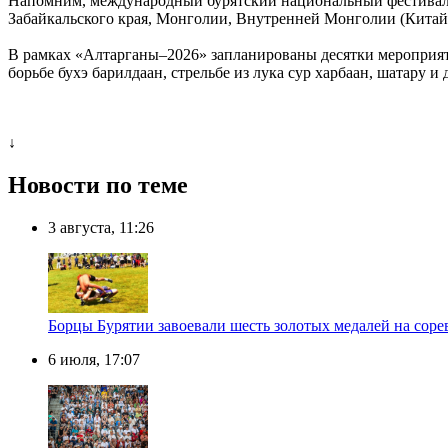
Напомним, международный бурятский национальный фестиваль 
Забайкальского края, Монголии, Внутренней Монголии (Китай)
В рамках «Алтарганы–2026» запланированы десятки мероприят
борьбе бухэ барилдаан, стрельбе из лука сур харбаан, шатару
↓
Новости по теме
3 августа, 11:26
Борцы Бурятии завоевали шесть золотых медалей на соре
6 июля, 17:07