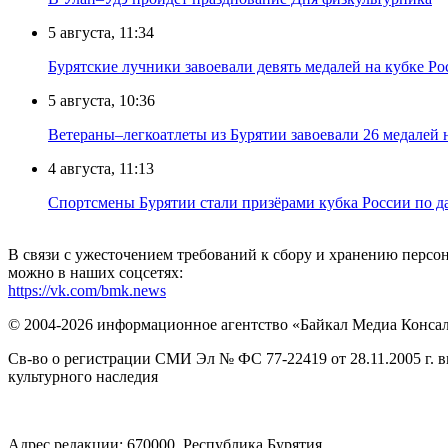
5 августа, 11:34
Бурятские лучники завоевали девять медалей на кубке Ро
5 августа, 10:36
Ветераны–легкоатлеты из Бурятии завоевали 26 медалей
4 августа, 11:13
Спортсмены Бурятии стали призёрами кубка России по д
В связи с ужесточением требований к сбору и хранению перс
можно в наших соцсетях:
https://vk.com/bmk.news
© 2004-2026 информационное агентство «Байкал Медиа Конса
Св-во о регистрации СМИ Эл № ФС 77-22419 от 28.11.2005 г. 
культурного наследия
Адрес редакции: 670000, Республика Бурятия,