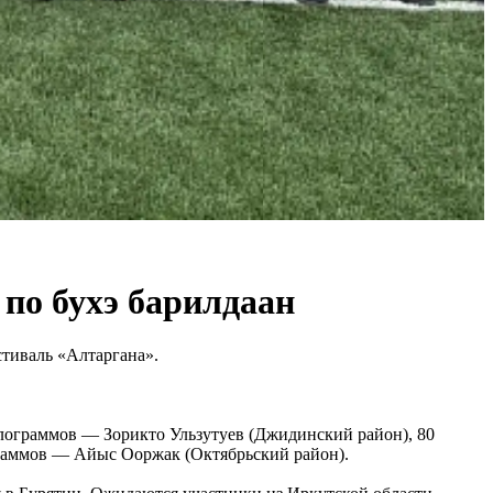
по бухэ барилдаан
стиваль «Алтаргана».
лограммов — Зорикто Ульзутуев (Джидинский район), 80
раммов — Айыс Ооржак (Октябрьский район).