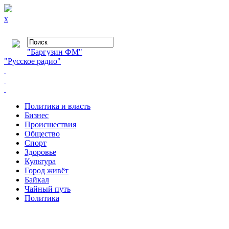
x
"Баргузин ФМ"
"Русское радио"
Политика и власть
Бизнес
Происшествия
Общество
Cпорт
Здоровье
Культура
Город живёт
Байкал
Чайный путь
Политика