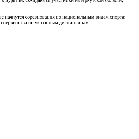
 в Бурятии. Ожидаются участники из Иркутской области,
е начнутся соревнования по национальным видам спорта:
ого первенства по указанным дисциплинам.