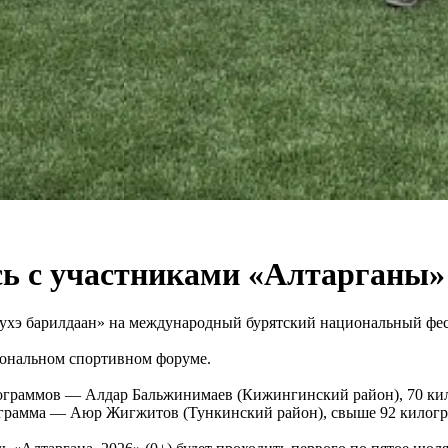
ь с участниками «Алтарганы» 
Бухэ барилдаан» на международный бурятский национальный фе
иональном спортивном форуме.
лограммов — Алдар Бальжинимаев (Кижингинский район), 70 ки
ограмма — Аюр Жигжитов (Тункинский район), свыше 92 килог