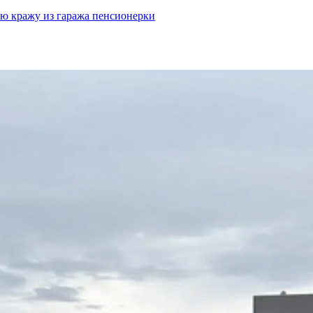
ю кражу из гаража пенсионерки