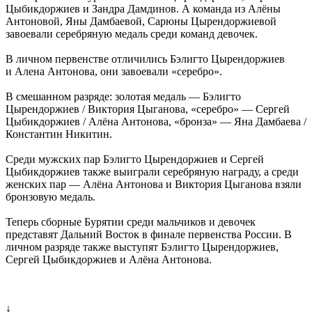
Цыбикдоржиев и Зандра Дамдинов. А команда из Алёны
Антоновой, Яны Дамбаевой, Сарюны Цырендоржиевой
завоевали серебряную медаль среди команд девочек.
В личном первенстве отличились Бэлигто Цырендоржиев
и Алена Антонова, они завоевали «серебро».
В смешанном разряде: золотая медаль — Бэлигто
Цырендоржиев / Виктория Цыганова, «серебро» — Сергей
Цыбикдоржиев / Алёна Антонова, «бронза» — Яна Дамбаева /
Константин Никитин.
Среди мужских пар Бэлигто Цырендоржиев и Сергей
Цыбикдоржиев также выиграли серебряную награду, а среди
женских пар — Алёна Антонова и Виктория Цыганова взяли
бронзовую медаль.
Теперь сборные Бурятии среди мальчиков и девочек
представят Дальний Восток в финале первенства России. В
личном разряде также выступят Бэлигто Цырендоржиев,
Сергей Цыбикдоржиев и Алёна Антонова.
↓