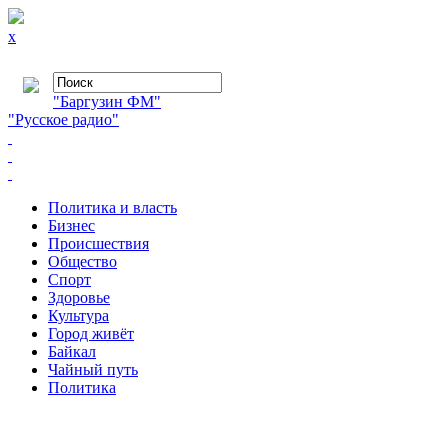
x
"Баргузин ФМ"
"Русское радио"
Политика и власть
Бизнес
Происшествия
Общество
Cпорт
Здоровье
Культура
Город живёт
Байкал
Чайный путь
Политика