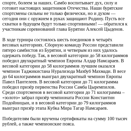
спорте, болеем за наших. Самбо воспитывает дух, силу и
готовит настоящих защитников Отечества. Наши бурятские
спортсмены сильны не только физически, но и духом —
сегодня они с оружием в руках защищают Родину. Пусть все
схватки в будущем будут только спортивными! — обратился к
участникам соревнований глава Бурятии Алексей Цыденов.
В ходе турнира состоялось шесть поединков в четырёх
весовых категориях. Сборную команду России представили
пятеро самбистов из Бурятии, и четверым из них удалось
одержать победу. Так, в весовой категории до 58 килограммов
победил двухкратный чемпион Европы Алдар Намсараев. В
весовой категории до 58 килограммов лучшим оказался
чемпион Таджикистана Нурализода Махбуб Махмади. В весе
до 64 килограммов выиграл двухкратный чемпион Европы
Павел Пантелеев. В весовой категории до 71 килограмма
победил призёр первенства России Самба Цыремпилов.
Среди спортсменов в весовой категории до 71 килограмма –
«золото» забрал призёр чемпионата России Константин
Подойницын, и в весовой категории до 79 килограммов
выиграл призёр этапа Кубка Мира Тагар Намсараев.
Победителям были вручены сертификаты на сумму 100 тысяч
рублей, а также чемпионские пояса.