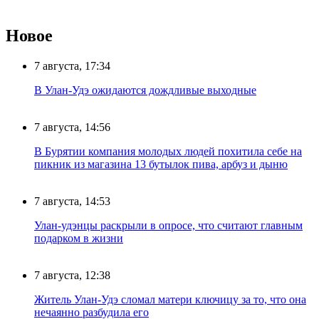
Новое
7 августа, 17:34
В Улан-Удэ ожидаются дождливые выходные
7 августа, 14:56
В Бурятии компания молодых людей похитила себе на
пикник из магазина 13 бутылок пива, арбуз и дыню
7 августа, 14:53
Улан-удэнцы раскрыли в опросе, что считают главным
подарком в жизни
7 августа, 12:38
Житель Улан-Удэ сломал матери ключицу за то, что она
нечаянно разбудила его