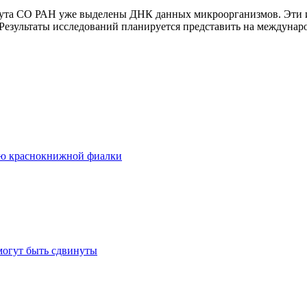
ута СО РАН уже выделены ДНК данных микроорганизмов. Эти и
зультаты исследований планируется представить на международ
ию краснокнижной фиалки
могут быть сдвинуты