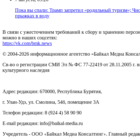
Пока вы спали: Трамп запретил «родильный туризм»; Чис
прыжках в воду
В связи с ужесточением требований к сбору и хранению перс
можно в наших соцсетях:
https://vk.com/bmk.news
© 2004-2026 информационное агентство «Байкал Медиа Конса
Св-во о регистрации СМИ Эл № ФС 77-22419 от 28.11.2005 г. 
культурного наследия
Адрес редакции: 670000, Республика Бурятия,
г. Улан-Удэ, ул. Смолина, 54б, помещение 3А
Телефон редакции: ‎‎8 (924 4) 58 90 90
E-mail редакции: info@baikal-media.ru
Учредитель - ООО
Байкал Медиа Консалтинг
. Главный редак
«
»