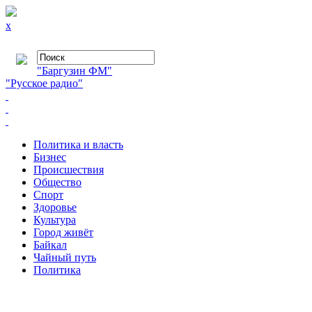
x
"Баргузин ФМ"
"Русское радио"
Политика и власть
Бизнес
Происшествия
Общество
Cпорт
Здоровье
Культура
Город живёт
Байкал
Чайный путь
Политика