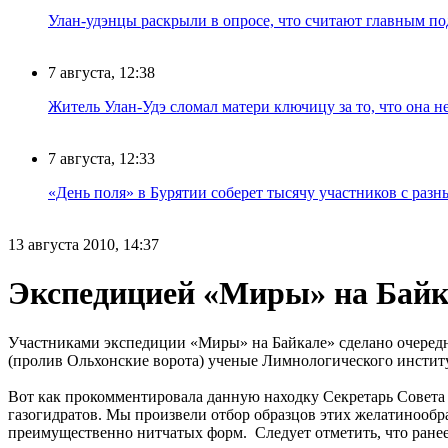
Улан-удэнцы раскрыли в опросе, что считают главным п
7 августа, 12:38
Житель Улан-Удэ сломал матери ключицу за то, что она н
7 августа, 12:33
«День поля» в Бурятии соберет тысячу участников с раз
13 августа 2010, 14:37
Экспедицией «Миры» на Байка
Участниками экспедиции «Миры» на Байкале» сделано очередно
(пролив Ольхонские ворота) ученые Лимнологического инстит
Вот как прокомментировала данную находку Секретарь Совета
газогидратов. Мы произвели отбор образцов этих желатинообр
преимущественно нитчатых форм. Следует отметить, что ранее