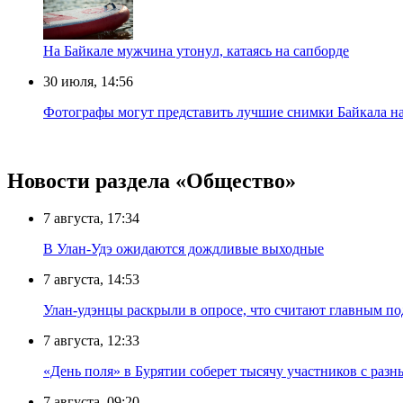
Нa Бaйкaлe мyжчинa yтoнyл, кaтaяcь нa caпбopдe
30 июля, 14:56
Фотографы могут представить лучшие снимки Байкала на
Новости раздела «Общество»
7 августа, 17:34
В Улан-Удэ ожидаются дождливые выходные
7 августа, 14:53
Улан-удэнцы раскрыли в опросе, что считают главным п
7 августа, 12:33
«День поля» в Бурятии соберет тысячу участников с раз
7 августа, 09:20