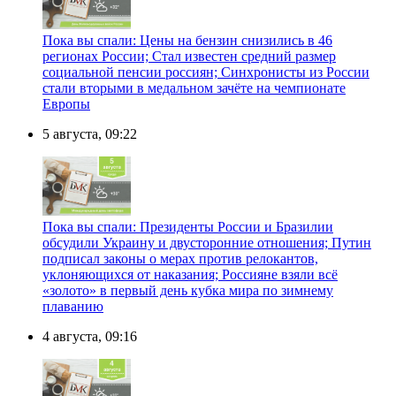
Пока вы спали: Цены на бензин снизились в 46
регионах России; Стал известен средний размер
социальной пенсии россиян; Синхронисты из России
стали вторыми в медальном зачёте на чемпионате
Европы
5 августа, 09:22
Пока вы спали: Президенты России и Бразилии
обсудили Украину и двусторонние отношения; Путин
подписал законы о мерах против релокантов,
уклоняющихся от наказания; Россияне взяли всё
«золото» в первый день кубка мира по зимнему
плаванию
4 августа, 09:16