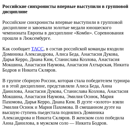
Российские синхронисты впервые выступили в групповой
дисциплине
Российские синхронисты впервые выступили в групповой
дисциплине и завоевали золотые медали юношеского
чемпионата Европы в дисциплине «Комби». Соревнования
прошли в Люксембурге.
Как сообщает
ТАСС
, в состав российской команды входили
Доминика Александрова, Алиса Беда, Анастасия Дукова,
Дарья Керро, Диана Ким, Станислава Козлова, Анастасия
Мокшина, Анастасия Наумова, Анастасия Ахтырская, Никита
Бодров и Никита Скляров.
В группе сборную России, которая стала победителем турнира
и в этой дисциплине, представляли Алиса Беда, Анна
Данилова, Анастасия Дукова, Станислава Козлова, Анастасия
Мокшина, Анастасия Наумова, Эмилия Осиюк, Мария
Пахомова, Дарья Керро, Диана Ким. В дуэте «золото» взяли
Эмилия Осиюк и Мария Пахомова. В смешанном дуэте на
высшую ступень пьедестала поднялись Доминика
Александрова и Никита Скляров. В женском соло победила
Анна Данилова, в мужском соло — Никита Бодров.