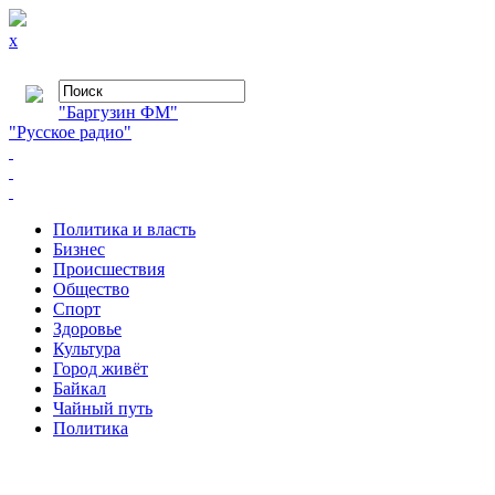
x
"Баргузин ФМ"
"Русское радио"
Политика и власть
Бизнес
Происшествия
Общество
Cпорт
Здоровье
Культура
Город живёт
Байкал
Чайный путь
Политика