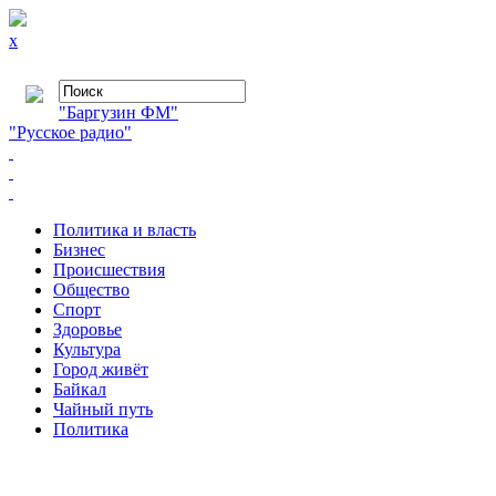
x
"Баргузин ФМ"
"Русское радио"
Политика и власть
Бизнес
Происшествия
Общество
Cпорт
Здоровье
Культура
Город живёт
Байкал
Чайный путь
Политика