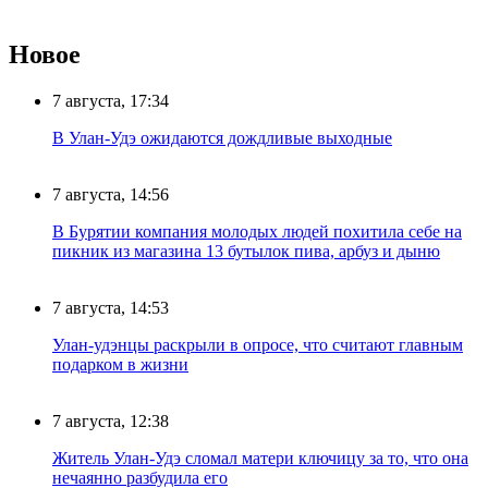
Новое
7 августа, 17:34
В Улан-Удэ ожидаются дождливые выходные
7 августа, 14:56
В Бурятии компания молодых людей похитила себе на
пикник из магазина 13 бутылок пива, арбуз и дыню
7 августа, 14:53
Улан-удэнцы раскрыли в опросе, что считают главным
подарком в жизни
7 августа, 12:38
Житель Улан-Удэ сломал матери ключицу за то, что она
нечаянно разбудила его