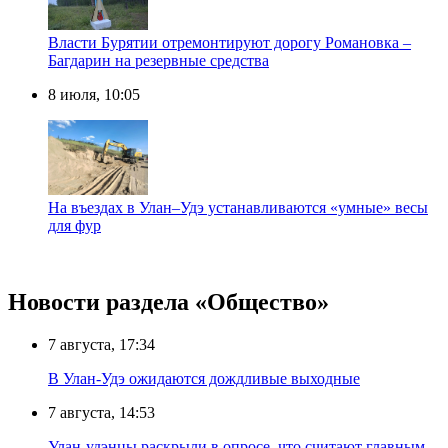
Власти Бурятии отремонтируют дорогу Романовка –
Багдарин на резервные средства
8 июля, 10:05
На въездах в Улан–Удэ устанавливаются «умные» весы
для фур
Новости раздела «Общество»
7 августа, 17:34
В Улан-Удэ ожидаются дождливые выходные
7 августа, 14:53
Улан-удэнцы раскрыли в опросе, что считают главным